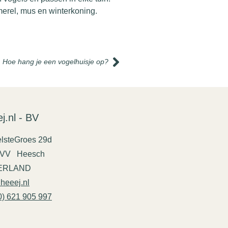
merel, mus en winterkoning.
Hoe hang je een vogelhuisje op?
j.nl - BV
lsteGroes 29d
 VV Heesch
ERLAND
heeej.nl
0) 621 905 997