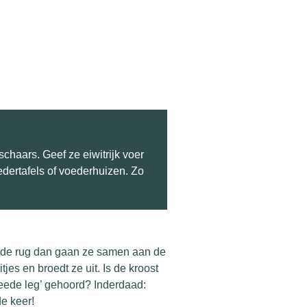
schaars. Geef ze eiwitrijk voer
dertafels of voederhuizen. Zo
ter de rug dan gaan ze samen aan de
es en broedt ze uit. Is de kroost
weede leg’ gehoord? Inderdaad:
e keer!