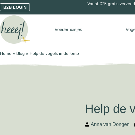
Vanaf €75 gratis verzendi
B2B LOGIN
Voederhuisjes
Voge
Home
»
Blog
»
Help de vogels in de lente
Help de v
Anna van Dongen