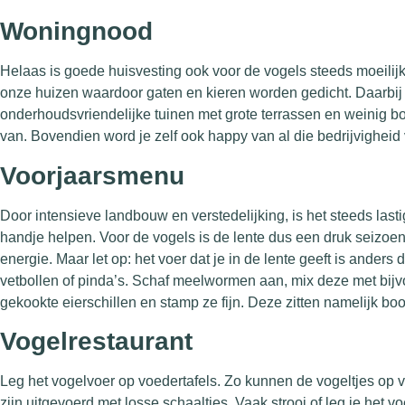
Woningnood
Helaas is goede huisvesting ook voor de vogels steeds moeilijk
onze huizen waardoor gaten en kieren worden gedicht. Daarbij ko
onderhoudsvriendelijke tuinen met grote terrassen en weinig
van. Bovendien word je zelf ook happy van al die bedrijvigheid 
Voorjaarsmenu
Door intensieve landbouw en verstedelijking, is het steeds las
handje helpen. Voor de vogels is de lente dus een druk seizoe
energie. Maar let op: het voer dat je in de lente geeft is anders
vetbollen of pinda’s. Schaf meelwormen aan, mix deze met bij
gekookte eierschillen en stamp ze fijn. Deze zitten namelijk bo
Vogelrestaurant
Leg het vogelvoer op voedertafels. Zo kunnen de vogeltjes op 
zijn uitgevoerd met losse schaaltjes. Vaak strooi of leg je het 