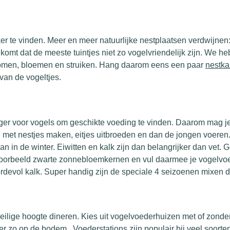
er te vinden. Meer en meer natuurlijke nestplaatsen verdwijnen
mt dat de meeste tuintjes niet zo vogelvriendelijk zijn. We heb
 bomen, bloemen en struiken. Hang daarom eens een paar
nestka
van de vogeltjes.
tiger voor vogels om geschikte voeding te vinden. Daarom mag je
n met nestjes maken, eitjes uitbroeden en dan de jongen voere
 dan in de winter. Eiwitten en kalk zijn dan belangrijker dan vet.
voorbeeld zwarte zonnebloemkernen en vul daarmee je vogelvoed
ordevol kalk. Super handig zijn de speciale 4 seizoenen mixen di
veilige hoogte dineren. Kies uit vogelvoederhuizen met of zond
voer zo op de bodem. Voederstations zijn populair bij veel soorte