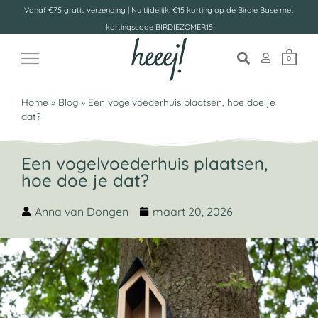
Vanaf €75 gratis verzending | Nu tijdelijk: €15 korting op de Birdie Base met
kortingscode BIRDIEZOMER15
0
Home
»
Blog
»
Een vogelvoederhuis plaatsen, hoe doe je
dat?
Een vogelvoederhuis plaatsen,
hoe doe je dat?
Anna van Dongen
maart 20, 2026