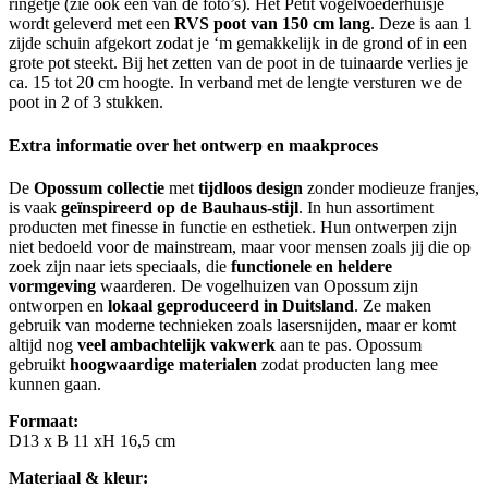
ringetje (zie ook een van de foto’s). Het Petit vogelvoederhuisje
wordt geleverd met een
RVS poot van 150 cm lang
. Deze is aan 1
zijde schuin afgekort zodat je ‘m gemakkelijk in de grond of in een
grote pot steekt. Bij het zetten van de poot in de tuinaarde verlies je
ca. 15 tot 20 cm hoogte. In verband met de lengte versturen we de
poot in 2 of 3 stukken.
Extra informatie over het ontwerp en maakproces
De
Opossum collectie
met
tijdloos design
zonder modieuze franjes,
is vaak
geïnspireerd op de Bauhaus-stijl
. In hun assortiment
producten met finesse in functie en esthetiek. Hun ontwerpen zijn
niet bedoeld voor de mainstream, maar voor mensen zoals jij die op
zoek zijn naar iets speciaals, die
functionele en heldere
vormgeving
waarderen. De vogelhuizen van Opossum zijn
ontworpen en
lokaal geproduceerd in Duitsland
. Ze maken
gebruik van moderne technieken zoals lasersnijden, maar er komt
altijd nog
veel ambachtelijk vakwerk
aan te pas. Opossum
gebruikt
hoogwaardige materialen
zodat producten lang mee
kunnen gaan.
Formaat:
D13 x B 11 xH 16,5 cm
Materiaal & kleur: