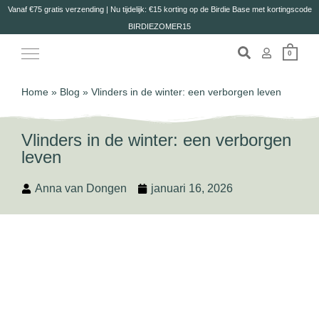
Vanaf €75 gratis verzending | Nu tijdelijk: €15 korting op de Birdie Base met kortingscode
BIRDIEZOMER15
0
Home
»
Blog
»
Vlinders in de winter: een verborgen leven
Vlinders in de winter: een verborgen
leven
Anna van Dongen
januari 16, 2026