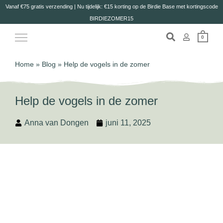
Vanaf €75 gratis verzending | Nu tijdelijk: €15 korting op de Birdie Base met kortingscode
BIRDIEZOMER15
0
Home
»
Blog
»
Help de vogels in de zomer
Help de vogels in de zomer
Anna van Dongen
juni 11, 2025