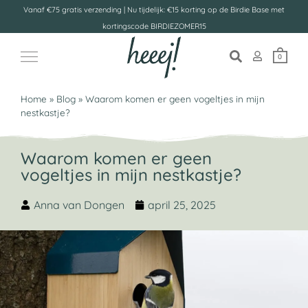
Vanaf €75 gratis verzending | Nu tijdelijk: €15 korting op de Birdie Base met
kortingscode BIRDIEZOMER15
0
Home
»
Blog
»
Waarom komen er geen vogeltjes in mijn
nestkastje?
Waarom komen er geen
vogeltjes in mijn nestkastje?
Anna van Dongen
april 25, 2025